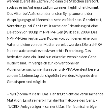
werden zuerst die Zapfen und dann die Stäbchen zerstört,
sodass es im Anfangsstadium zu einer Tagblindheit kommt.
Das Alter bei Auftreten der ersten Symptome und der
Ausprägungsgrad können bei sehr variabel sein.
Gen
defekt,
Vererbung und Gentest
Ursache der Erkrankung ist eine
Deletion von 180bp im NPHP4-Gen (Wiik et al. 2008). Das
NPHP4-Gen liegt in zwei Kopien vor, von denen eine vom
Vater und eine von der Mutter vererbt wurden. Die crd-PRA
ist eine autosomal rezessiv vererbte Erkrankung. Das
bedeutet, dass ein Hund nur erkrankt, wenn beiden Gene
mutiert sind. Im Vergleich zur konventionellen
Augenuntersuchungen kann der crd-PRA-Gentest bereits
ab dem 1. Lebenstag durchgeführt werden. Folgende drei
Genotypen sind möglich:
– N/N (normal = clear): Das Tier trägt nicht die verursachende
Mutation. Es ist reinerbig für die Normalkopie des Gens. –
N/CRD (Anlageträger = carrier): Das Tier ist mischerbiger