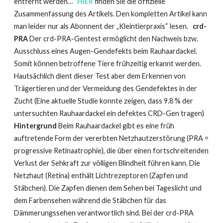
entfernt werden…“
HIER
finden Sie die offizielle
Zusammenfassung des Artikels. Den kompletten Artikel kann
man leider nur als Abonnent der „Kleintierpraxis“ lesen.
crd-
PRA
Der crd-PRA-Gentest ermöglicht den Nachweis bzw.
Ausschluss eines Augen-Gendefekts beim Rauhaardackel.
Somit können betroffene Tiere frühzeitig erkannt werden.
Hautsächlich dient dieser Test aber dem Erkennen von
Trägertieren und der Vermeidung des Gendefektes in der
Zucht (Eine aktuelle Studie konnte zeigen, dass 9.8 % der
untersuchten Rauhaardackel ein defektes CRD-Gen tragen)
Hintergrund
Beim Rauhaardackel gibt es eine früh
auftretende Form der vererbten Netzhautzerstörung (PRA =
progressive Retinaatrophie), die über einen fortschreitenden
Verlust der Sehkraft zur völligen Blindheit führen kann. Die
Netzhaut (Retina) enthält Lichtrezeptoren (Zapfen und
Stäbchen). Die Zapfen dienen dem Sehen bei Tageslicht und
dem Farbensehen während die Stäbchen für das
Dämmerungssehen verantwortlich sind. Bei der crd-PRA